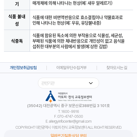
매개체에 의해 나타나는 현상(예: 새우 알레르기)
기
식품 불내
식품에 대한 비면역반응으로 효소결핍이나 약물효과로
인해 나타나는 현상(예: 우유, 유당불내증)
성
식품에 함유된 독소에 의한 부작용으로 식물성, 세균성,
식중독
부패된 식품에 의한 체내반응으로 개인성이 없고 음식을
섭취한 대부분의 사람에서 발생(예:상한 김밥)
개인정보취급방침
이메일무단수집거부
찾아오시는 길
(35042) 대전광역시 중구 보문산로388번길 3 101호
T. 1600-9916
F. 070-4747-0500
E. allergyinfocenter@gmail.com
COPYRIGHT 대전광역시 아토피·천식 교육정보센터 ALL RIGHT RESERVED.
알레르기질환 상담 문의