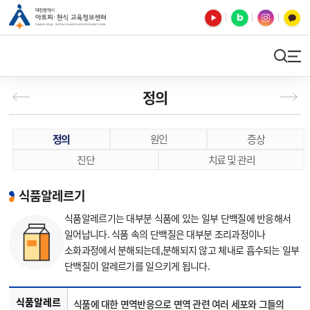
유튜브
블로그
인스타
카카오톡
검색
사이트맵
정의
정의
원인
증상
진단
치료 및 관리
식품알레르기
식품알레르기는 대부분 식품에 있는 일부 단백질에 반응해서
일어납니다. 식품 속의 단백질은 대부분 조리과정이나
소화과정에서 분해되는데,
분해되지 않고 체내로 흡수되는 일부
단백질이 알레르기를 일으키게 됩니다.
식품알레르
식품에 대한 면역반응으로 면역 관련 여러 세포와 그들의