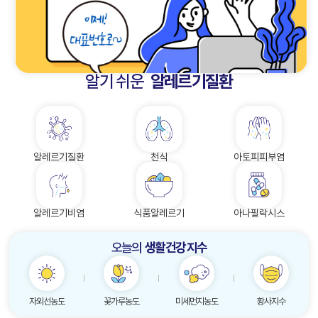
알기 쉬운
알레르기질환
알레르기질환
천식
아토피피부염
알레르기비염
식품알레르기
아나필락시스
오늘의
생활 건강 지수
자외선농도
꽃가루농도
미세먼지농도
황사지수