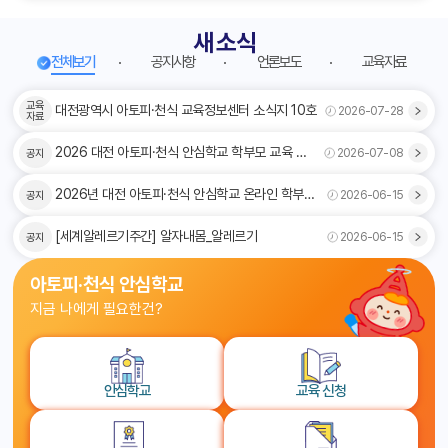
새 소식
전체보기
공지사항
언론보도
교육자료
전체보기
교육
화살표이미지
대전광역시 아토피·천식 교육정보센터 소식지 10호
2026-07-28
자료
화살표이미지
2026 대전 아토피·천식 안심학교 학부모 교육 후
2026-07-08
공지
기 및 경험담 공모전 수상작 발표
화살표이미지
2026년 대전 아토피·천식 안심학교 온라인 학부모
2026-06-15
공지
교육 후기 및 경험담 공모전
화살표이미지
[세계알레르기주간] 알자내몸_알레르기
2026-06-15
공지
아토피·천식 안심학교
지금 나에게 필요한건?
안심학교
교육 신청