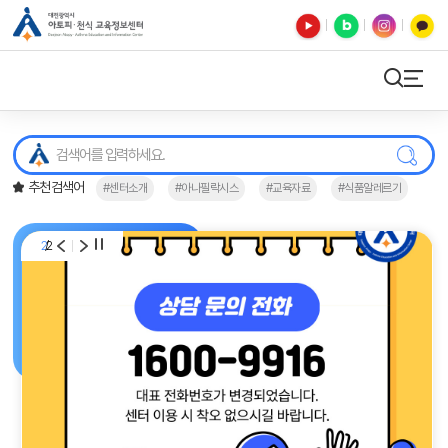
유튜브
블로그
인스타
카카오톡
검색
사이트맵
검색
추천검색어
#센터소개
#아나필락시스
#교육자료
#식품알레르기
/
2
2