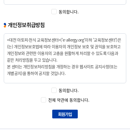
제 2 조. 약관의 준용
동의합니다.
①이 약관의 내용은 회원에게 공지함으로써 효력을 발생합니다.
②센터는 사정 변경의 경우, 이 약관을 임의로 변경할 수 있으며 변경된
개인정보취급방침
약관은 전항과 같은 방법으로 공지함으로써 효력을 발생합니다.
<대전 아토피·천식 교육정보센터>('e-allergy.org'이하 '교육정보센터')은
2. 서비스 이용계약
(는) 개인정보보호법에 따라 이용자의 개인정보 보호 및 권익을 보호하고
개인정보와 관련한 이용자의 고충을 원활하게 처리할 수 있도록 다음과
제 3 조. 이용계약의 성립
같은 처리방침을 두고 있습니다.
①이용계약은 이용자의 신청에 대한 센터의 승낙과 이용자의 약관 내용에
본 센터는 개인정보처리방침을 개정하는 경우 웹사이트 공지사항(또는
대한 동의로 성립됩니다.
개별공지)을 통하여 공지할 것입니다.
제 4 조. 이용신청
○ 본 방침은부터 2010년 7월 1일부터 시행되며, 2013년 12월 10일
①회원에 가입하고자 하는 이용자는 온라인으로 다음 사항을 가입신청
동의합니다.
개정되었습니다.
양식에 기록하여 신청합니다.
전체 약관에 동의합니다.
㉮아이디(ID)
1. 개인정보의 처리 목적 <교육정보센터>은(는) 개인정보를 다음의
㉯비밀번호
목적을 위해 처리합니다. 처리한 개인정보는 다음의 목적이외의 용도로는
회원가입
㉰이름
사용되지 않으며 이용 목적이 변경될 시에는 사전동의를 구할 예정입니다.
㉱연락처
㉲Email 주소