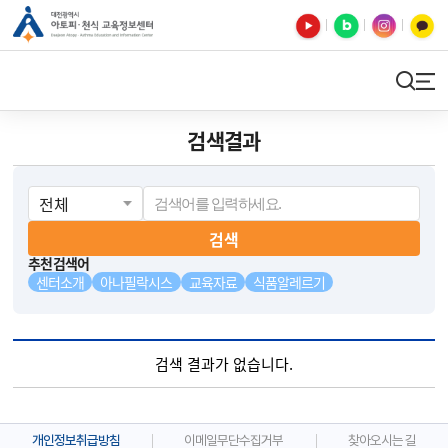
유튜브
블로그
인스타
카카오톡
검색
사이트맵
검색결과
검색
추천검색어
센터소개
아나필락시스
교육자료
식품알레르기
검색 결과가 없습니다.
개인정보취급방침
이메일무단수집거부
찾아오시는 길