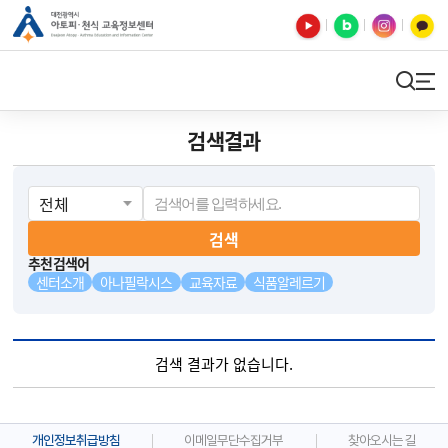
유튜브
블로그
인스타
카카오톡
검색
사이트맵
검색결과
검색
추천검색어
센터소개
아나필락시스
교육자료
식품알레르기
검색 결과가 없습니다.
개인정보취급방침
이메일무단수집거부
찾아오시는 길